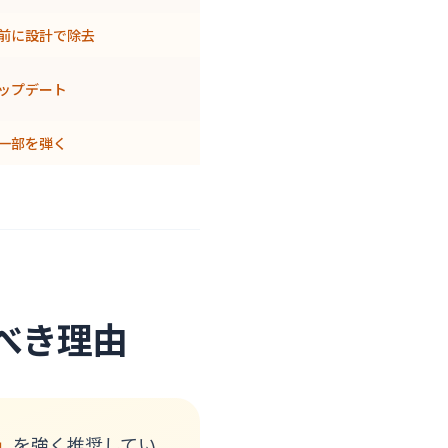
前に設計で除去
ップデート
一部を弾く
べき理由
」
を強く推奨してい