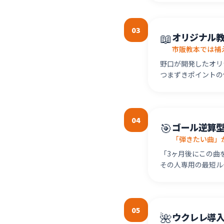
03
📖
オリジナル
市販教本では補
野口が開発したオリ
つまずきポイントの
04
🎯
ゴール逆算
「弾きたい曲」
「3ヶ月後にこの曲
その人専用の最短ル
05
🌺
ウクレレ導