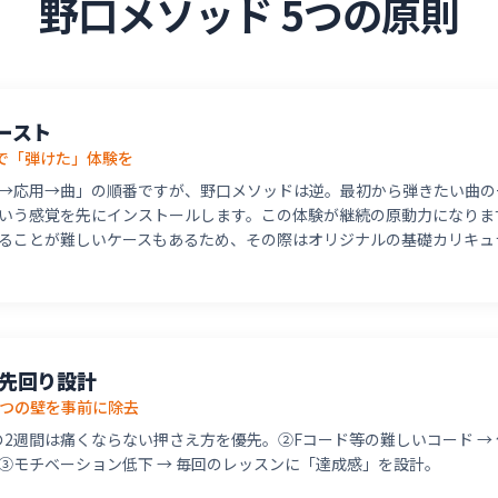
野口メソッド 5つの原則
ースト
で「弾けた」体験を
→応用→曲」の順番ですが、野口メソッドは逆。最初から弾きたい曲の
いう感覚を先にインストールします。この体験が継続の原動力になりま
ることが難しいケースもあるため、その際はオリジナルの基礎カリキュ
先回り設計
3つの壁を事前に除去
初の2週間は痛くならない押さえ方を優先。②Fコード等の難しいコード →
③モチベーション低下 → 毎回のレッスンに「達成感」を設計。