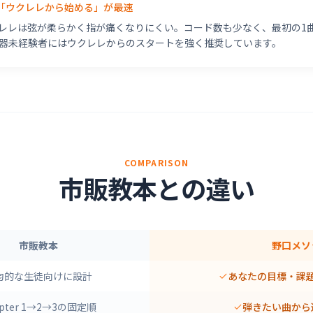
「ウクレレから始める」が最速
レレは弦が柔らかく指が痛くなりにくい。コード数も少なく、最初の1曲
器未経験者にはウクレレからのスタートを強く推奨しています。
COMPARISON
市販教本との違い
市販教本
野口メソ
均的な生徒向けに設計
あなたの目標・課
apter 1→2→3の固定順
弾きたい曲から