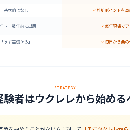
基本的になし
挫折ポイントを事
年〜十数年前に出版
毎年現場でア
「まず基礎から」
初日から曲の
STRATEGY
経験者は
ウクレレから始める
楽器を始めたことがない方に対して
「まずウクレレから