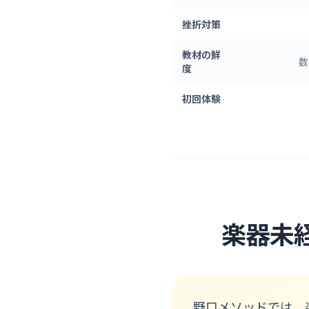
挫折対策
教材の鮮
数
度
初回体験
楽器未
野口メソッドでは、