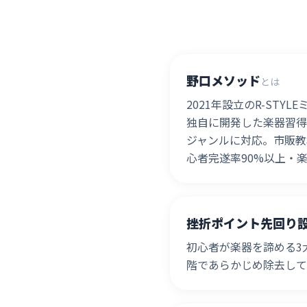
野口メソッド
とは
2021年設立のR-ST
独自に開発した楽器習得プ
ジャンルに対応。市販教
心者完遂率90%以上・
挫折ポイント先回り
初心者が楽器を諦める3
階であらかじめ除去して