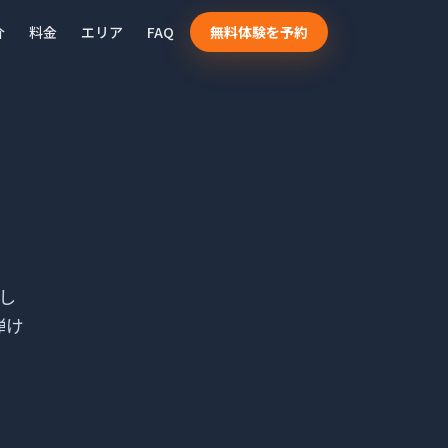
介
料金
エリア
FAQ
無料体験を予約
し
弾け
・