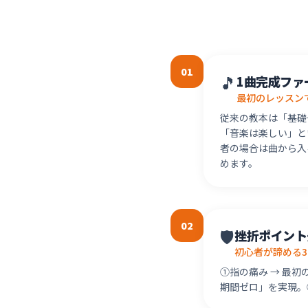
01
🎵
1曲完成ファ
最初のレッスン
従来の教本は「基礎
「音楽は楽しい」と
者の場合は曲から入
めます。
02
🛡
挫折ポイント
初心者が諦める
①指の痛み → 最
期間ゼロ」を実現。