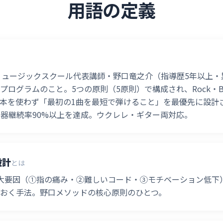
用語の定義
YLEミュージックスクール代表講師・野口竜之介（指導歴5年以上
ログラムのこと。5つの原則（5原則）で構成され、Rock・Blues
本を使わず「最初の1曲を最短で弾けること」を最優先に設計
楽器継続率90%以上を達成。ウクレレ・ギター両対応。
設計
とは
大要因（①指の痛み・②難しいコード・③モチベーション低下
おく手法。野口メソッドの核心原則のひとつ。