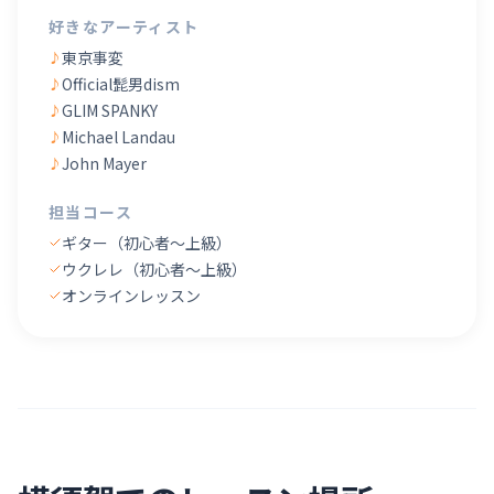
好きなアーティスト
東京事変
♪
Official髭男dism
♪
GLIM SPANKY
♪
Michael Landau
♪
John Mayer
♪
担当コース
ギター（初心者〜上級）
ウクレレ（初心者〜上級）
オンラインレッスン