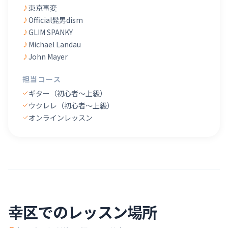
東京事変
♪
Official髭男dism
♪
GLIM SPANKY
♪
Michael Landau
♪
John Mayer
♪
担当コース
ギター（初心者〜上級）
ウクレレ（初心者〜上級）
オンラインレッスン
幸区
でのレッスン場所