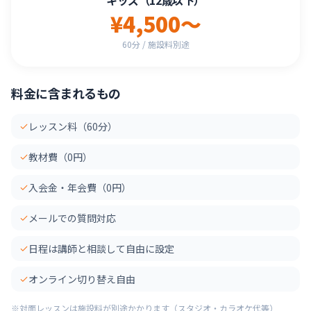
キッズ（12歳以下）
¥4,500〜
60分 / 施設料別途
料金に含まれるもの
レッスン料（60分）
教材費（0円）
入会金・年会費（0円）
メールでの質問対応
日程は講師と相談して自由に設定
オンライン切り替え自由
※対面レッスンは施設料が別途かかります（スタジオ・カラオケ代等）