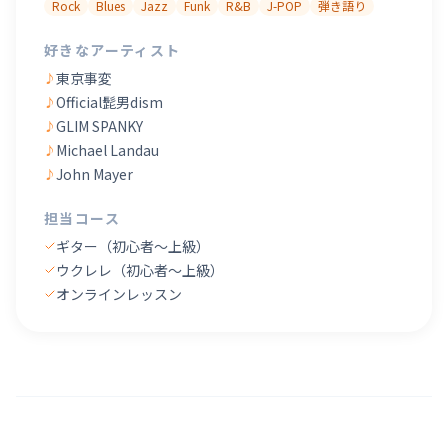
Rock
Blues
Jazz
Funk
R&B
J-POP
弾き語り
好きなアーティスト
東京事変
♪
Official髭男dism
♪
GLIM SPANKY
♪
Michael Landau
♪
John Mayer
♪
担当コース
ギター（初心者〜上級）
ウクレレ（初心者〜上級）
オンラインレッスン