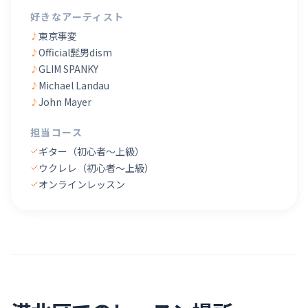
好きなアーティスト
東京事変
♪
Official髭男dism
♪
GLIM SPANKY
♪
Michael Landau
♪
John Mayer
♪
担当コース
ギター（初心者〜上級）
ウクレレ（初心者〜上級）
オンラインレッスン