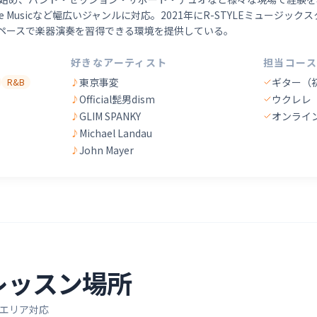
ance Musicなど幅広いジャンルに対応。2021年にR-STYLEミュージ
ペースで楽器演奏を習得できる環境を提供している。
好きなアーティスト
担当コース
東京事変
ギター（
R&B
♪
Official髭男dism
ウクレレ
♪
GLIM SPANKY
オンライ
♪
Michael Landau
♪
John Mayer
♪
レッスン場所
エリア対応