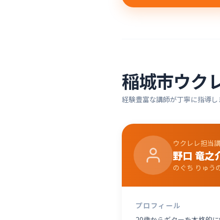
稲城市
ウク
経験豊富な講師が丁寧に指導し
ウクレレ
担当
野口 竜之
のぐち りゅう
プロフィール
20歳からギターを本格的に