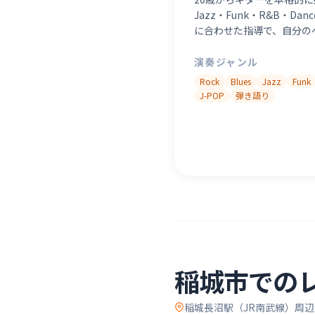
Jazz・Funk・R&B・D
に合わせた指導で、自分の
演奏ジャンル
Rock
Blues
Jazz
Funk
J-POP
弾き語り
稲城市
での
稲城長沼駅（JR南武線）
周辺