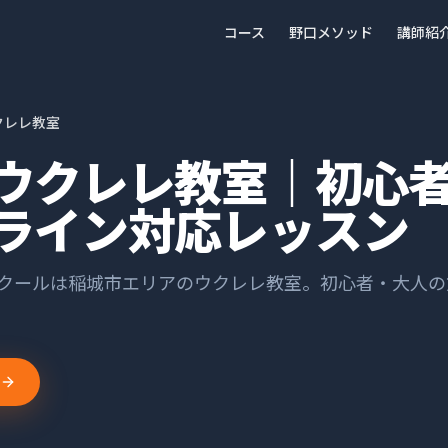
コース
野口メソッド
講師紹
クレレ教室
ウクレレ教室｜初心
ライン対応レッスン
スクールは
稲城市
エリアの
ウクレレ
教室。
初心者・大人の