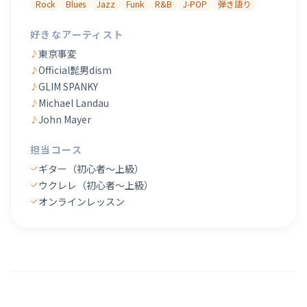
Rock
Blues
Jazz
Funk
R&B
J-POP
弾き語り
好きなアーティスト
東京事変
♪
Official髭男dism
♪
GLIM SPANKY
♪
Michael Landau
♪
John Mayer
♪
担当コース
ギター（初心者〜上級）
ウクレレ（初心者〜上級）
オンラインレッスン