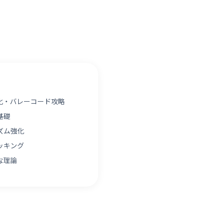
化・バレーコード攻略
基礎
ズム強化
ッキング
な理論