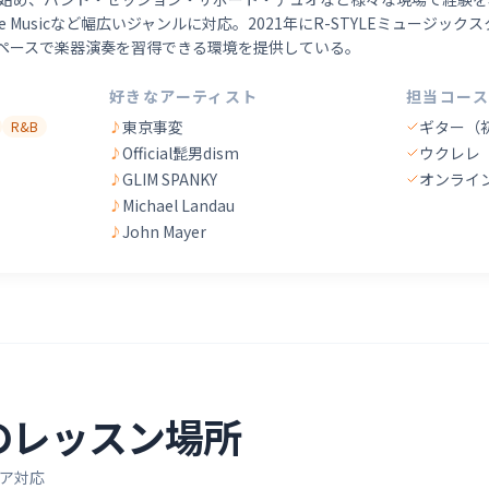
ance Musicなど幅広いジャンルに対応。2021年にR-STYLEミュージ
ペースで楽器演奏を習得できる環境を提供している。
好きなアーティスト
担当コース
東京事変
ギター（
R&B
♪
Official髭男dism
ウクレレ
♪
GLIM SPANKY
オンライ
♪
Michael Landau
♪
John Mayer
♪
のレッスン場所
ア対応