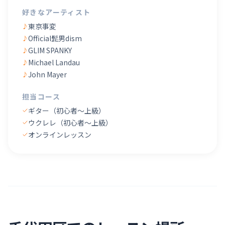
好きなアーティスト
東京事変
♪
Official髭男dism
♪
GLIM SPANKY
♪
Michael Landau
♪
John Mayer
♪
担当コース
ギター（初心者〜上級）
ウクレレ（初心者〜上級）
オンラインレッスン