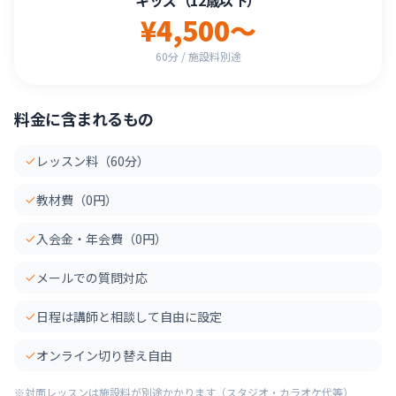
キッズ（12歳以下）
¥4,500〜
60分 / 施設料別途
料金に含まれるもの
レッスン料（60分）
教材費（0円）
入会金・年会費（0円）
メールでの質問対応
日程は講師と相談して自由に設定
オンライン切り替え自由
※対面レッスンは施設料が別途かかります（スタジオ・カラオケ代等）