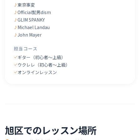
東京事変
♪
Official髭男dism
♪
GLIM SPANKY
♪
Michael Landau
♪
John Mayer
♪
担当コース
ギター（初心者〜上級）
ウクレレ（初心者〜上級）
オンラインレッスン
旭区
でのレッスン場所