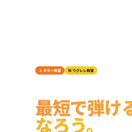
🎸 ギター教室
🌺 ウクレレ教室
横浜・神奈川・東京
弾けなくて
最短で弾け
なろう。